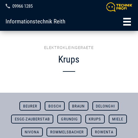
09966 1285
Informationstechnik Reith
ELEKTROKLEINGERAETE
Krups
BEURER
BOSCH
BRAUN
DELONGHI
ESGE-ZAUBERSTAB
GRUNDIG
KRUPS
MIELE
NIVONA
ROMMELSBACHER
ROWENTA