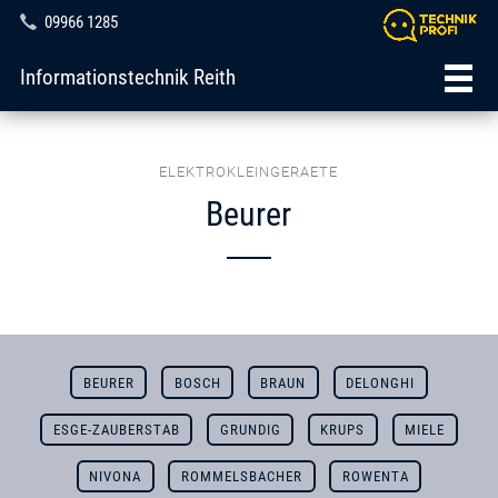
09966 1285
Informationstechnik Reith
ELEKTROKLEINGERAETE
Beurer
BEURER
BOSCH
BRAUN
DELONGHI
ESGE-ZAUBERSTAB
GRUNDIG
KRUPS
MIELE
NIVONA
ROMMELSBACHER
ROWENTA