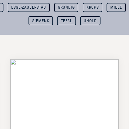
ESGE-ZAUBERSTAB
GRUNDIG
KRUPS
MIELE
SIEMENS
TEFAL
UNOLD