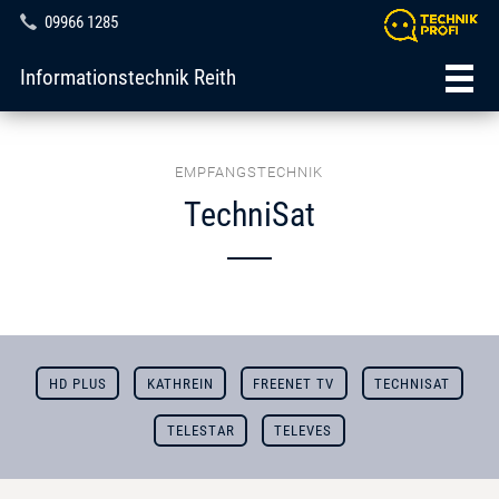
09966 1285
Informationstechnik Reith
EMPFANGSTECHNIK
TechniSat
HD PLUS
KATHREIN
FREENET TV
TECHNISAT
TELESTAR
TELEVES