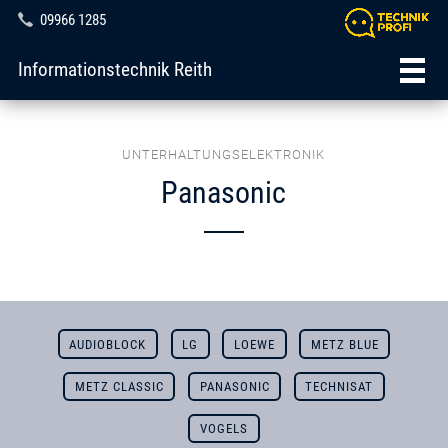
09966 1285
Informationstechnik Reith
UNTERHALTUNGSELEKTRONIK
Panasonic
AUDIOBLOCK
LG
LOEWE
METZ BLUE
METZ CLASSIC
PANASONIC
TECHNISAT
VOGELS