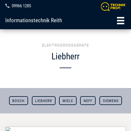
09966 1285
Informationstechnik Reith
ELEKTROGROSSGERÄTE
Liebherr
BOSCH
LIEBHERR
MIELE
NEFF
SIEMENS